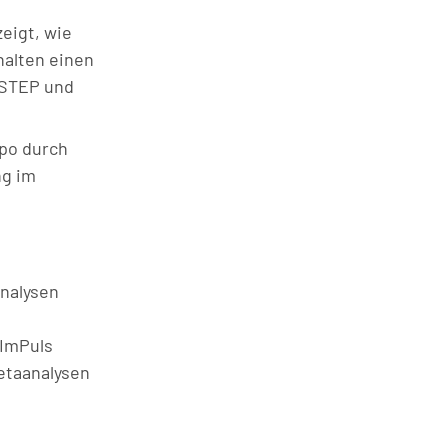
eigt, wie
halten einen
 STEP und
mpo durch
ng im
analysen
 ImPuls
etaanalysen