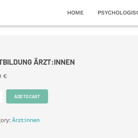
HOME
PSYCHOLOGIS
TBILDUNG ÄRZT:INNEN
00
€
ADD TO CART
gory:
Ärzt:innen